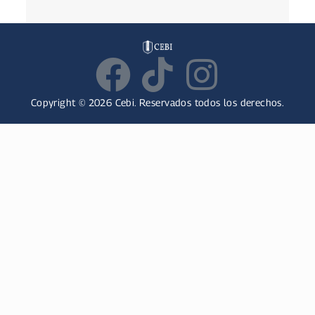
Copyright
©
2026
C
eb
i
.
Reserv
ados
to
dos
los
dere
ch
os
.